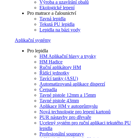
Výroba a uzavírání obalů
Ekologické lepení
Pro matrace a čalounictví
Tavná lepidla
Tekutá PU lepidla
Lepidla na bázi vody
Aplikační systémy
Pro lepidla
HM Aplikační hlavy a trysky
HM Hadice
Ruční aplikátory HM
Řídící jednotky
Tavící tanky (ASU)
Automatizovaná aplikace disperzí
Čerpadla
Tavné pistole 12mm a 15mm
Tavné pistole 43mm
Aplikace HM v autoprůmyslu
Nová technologie pro lepení kartonů
PUR nástavby pro dřevaře
Ucelený systém pro ruční aplikaci tekutého PU
lepidla
Profesionální soupravy