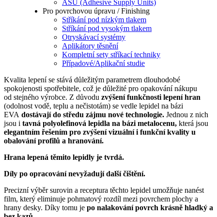
ASU (Adhesive Supply Units)
Pro povrchovou úpravu / Finishing
Stříkání pod nízkým tlakem
Stříkání pod vysokým tlakem
Otryskávací systémy
Aplikátory těsnění
Kompletní sety stříkací techniky
Případové/Aplikační studie
Kvalita lepení se stává důležitým parametrem dlouhodobé
spokojenosti spotřebitele, což je důležité pro opakování nákupu
od stejného výrobce. Z důvodu
zvýšení funkčnosti lepen
í
hran
(odolnost vodě, teplu a nečistotám) se vedle lepidel na bázi
EVA
dostávají do středu zájmu
nové technologie.
Jednou z nich
jsou i
tavná polyolefinová lepidla na bázi metalocenu,
která jsou
elegantním řešením pro zvýšení vizuální i funkční kvality u
obalování profilů a hranování.
Hrana lepená těmito lepidly je tvrdá.
Díly po opracování nevyžadují další čištění.
Precizní výběr surovin a receptura těchto lepidel umožňuje nanést
film, který eliminuje pohmatový rozdíl mezi povrchem plochy a
hrany desky. Díky tomu je
po nalakování povrch krásně hladký a
bez kazů.