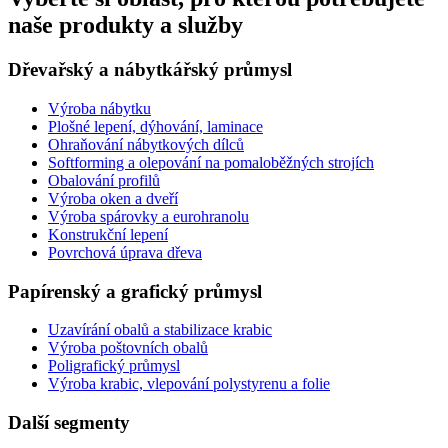
naše produkty a služby
Dřevařský a nábytkářský průmysl
Výroba nábytku
Plošné lepení, dýhování, laminace
Ohraňování nábytkových dílců
Softforming a olepování na pomaloběžných strojích
Obalování profilů
Výroba oken a dveří
Výroba spárovky a eurohranolu
Konstrukční lepení
Povrchová úprava dřeva
Papírenský a grafický průmysl
Uzavírání obalů a stabilizace krabic
Výroba poštovních obalů
Poligrafický průmysl
Výroba krabic, vlepování polystyrenu a folie
Další segmenty