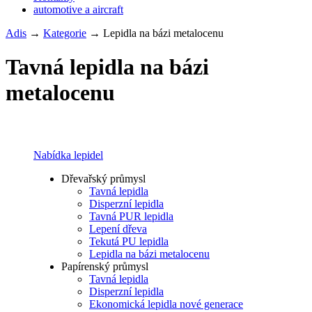
automotive a aircraft
Adis
→
Kategorie
→
Lepidla na bázi metalocenu
Tavná lepidla na bázi
metalocenu
Vyladění lepení
Nabídka lepidel
Dřevařský průmysl
Tavná lepidla
Disperzní lepidla
Tavná PUR lepidla
Lepení dřeva
Tekutá PU lepidla
Lepidla na bázi metalocenu
Papírenský průmysl
Tavná lepidla
Disperzní lepidla
Ekonomická lepidla nové generace