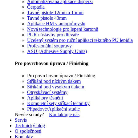
Automatizovaná aplikace disperzí
Čerpadla
Tavné pistole 12mm a 15mm
Tavné pistole 43mm
Aplikace HM v autoprůmyslu
Nová technologie pro lepení kartonů
PUR nástavby pro dřevaře
Ucelený systém pro ruční aplikaci tekutého PU lepidla
Profesionální soupravy
ASU (Adhesive Supply Units)
Pro povrchovou úpravu / Finishing
Pro povrchovou úpravu / Finishing
Stříkání pod nízkým tlakem
Stříkání pod vysokým tlakem
Otryskávací systémy
Aplikátory těsnění
Kompletní sety stříkací techniky
Případové/Aplikační studie
Nevíte si rady?
Kontaktujte nás
Servis
Technický blog
O společnosti
Kontakty