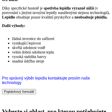
Díky specifické hustotě je
spotřeba lepidla výrazně nižší
(v
porovnání s jinými tavnými lepidly nanášenými stejnou technologií)
.
Lepidlo
obsahuje pouze kvalitní pryskyřice a
neobsahuje plnidla.
Další výhody:
žádná investice do zařízení
vynikající lepivost
skvělá odolnost vodě
velmi dobrá odolnost teplu
vysoká stabilita barvy
snadná údržba stroje
Pro správný výběr lepidla kontaktujte prosím naše
technology
Poptávkový formulář
Vyberte si oblast, pro kterou potřebujete