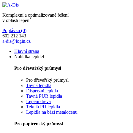
Komplexní a optimalizované řešení
v oblasti lepení
Poptávka
(0)
602 212 143
a-dis@login.cz
Hlavní strana
Nabídka lepidel
Pro dřevařský průmysl
Pro dřevařský průmysl
Tavná lepidla
Disperzní lepidla
Tavná PUR lepidla
Lepení dřeva
Tekutá PU lepidla
Lepidla na bázi metalocenu
Pro papírenský průmysl