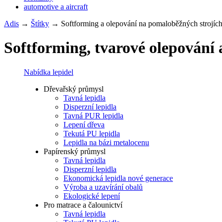
automotive a aircraft
Adis
→
Štítky
→
Softforming a olepování na pomaloběžných strojíc
Softforming, tvarové olepování 
Nabídka lepidel
Dřevařský průmysl
Tavná lepidla
Disperzní lepidla
Tavná PUR lepidla
Lepení dřeva
Tekutá PU lepidla
Lepidla na bázi metalocenu
Papírenský průmysl
Tavná lepidla
Disperzní lepidla
Ekonomická lepidla nové generace
Výroba a uzavírání obalů
Ekologické lepení
Pro matrace a čalounictví
Tavná lepidla