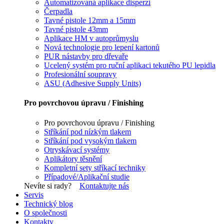
Automatizovaná aplikace disperzí
Čerpadla
Tavné pistole 12mm a 15mm
Tavné pistole 43mm
Aplikace HM v autoprůmyslu
Nová technologie pro lepení kartonů
PUR nástavby pro dřevaře
Ucelený systém pro ruční aplikaci tekutého PU lepidla
Profesionální soupravy
ASU (Adhesive Supply Units)
Pro povrchovou úpravu / Finishing
Pro povrchovou úpravu / Finishing
Stříkání pod nízkým tlakem
Stříkání pod vysokým tlakem
Otryskávací systémy
Aplikátory těsnění
Kompletní sety stříkací techniky
Případové/Aplikační studie
Nevíte si rady?
Kontaktujte nás
Servis
Technický blog
O společnosti
Kontakty