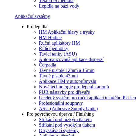
Tekutá PU lepidla
Lepidla na bázi vody
Aplikační systémy
Pro lepidla
HM Aplikační hlavy a trysky
HM Hadice
Ruční aplikátory HM
Řídící jednotky
Tavící tanky (ASU)
Automatizovaná aplikace disperzí
Čerpadla
Tavné pistole 12mm a 15mm
Tavné pistole 43mm
Aplikace HM v autoprůmyslu
Nová technologie pro lepení kartonů
PUR nástavby pro dřevaře
Ucelený systém pro ruční aplikaci tekutého PU lep
Profesionální soupravy
ASU (Adhesive Supply Units)
Pro povrchovou úpravu / Finishing
Stříkání pod nízkým tlakem
Stříkání pod vysokým tlakem
Otryskávací systémy
Aplikátory těsnění