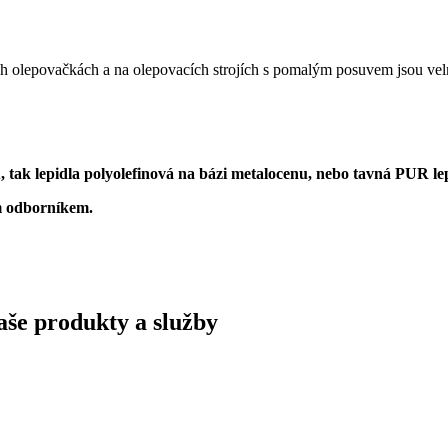
ch olepovačkách a na olepovacích strojích s pomalým posuvem jsou vel
, tak lepidla polyolefinová na bázi metalocenu, nebo tavná PUR lep
m odborníkem.
naše produkty a služby