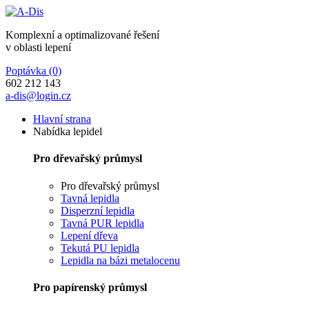
Komplexní a optimalizované řešení
v oblasti lepení
Poptávka
(0)
602 212 143
a-dis@login.cz
Hlavní strana
Nabídka lepidel
Pro dřevařský průmysl
Pro dřevařský průmysl
Tavná lepidla
Disperzní lepidla
Tavná PUR lepidla
Lepení dřeva
Tekutá PU lepidla
Lepidla na bázi metalocenu
Pro papírenský průmysl