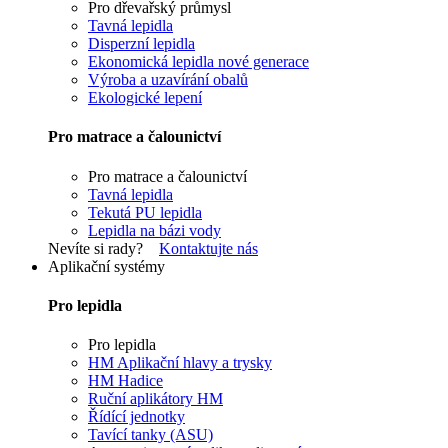
Pro dřevařský průmysl
Tavná lepidla
Disperzní lepidla
Ekonomická lepidla nové generace
Výroba a uzavírání obalů
Ekologické lepení
Pro matrace a čalounictví
Pro matrace a čalounictví
Tavná lepidla
Tekutá PU lepidla
Lepidla na bázi vody
Nevíte si rady?
Kontaktujte nás
Aplikační systémy
Pro lepidla
Pro lepidla
HM Aplikační hlavy a trysky
HM Hadice
Ruční aplikátory HM
Řídící jednotky
Tavící tanky (ASU)