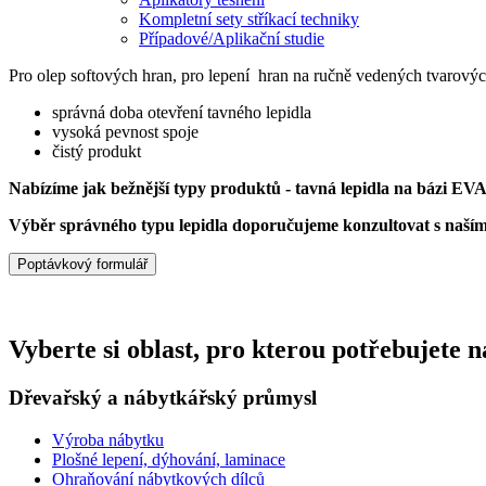
Kompletní sety stříkací techniky
Případové/Aplikační studie
Pro olep softových hran, pro lepení hran na ručně vedených tvarový
správná doba otevření tavného lepidla
vysoká pevnost spoje
čistý produkt
Nabízíme jak bežnější typy produktů - tavná lepidla na bázi EVA
Výběr správného typu lepidla doporučujeme konzultovat s naší
Poptávkový formulář
Vyberte si oblast, pro kterou potřebujete 
Dřevařský a nábytkářský průmysl
Výroba nábytku
Plošné lepení, dýhování, laminace
Ohraňování nábytkových dílců