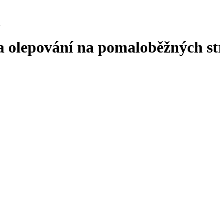
h
a olepování na pomaloběžných st