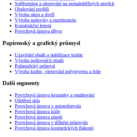
Softforming a olepování na pomaloběžných strojích
Obalování profilů
Výroba oken a dveří
Výroba spárovky a eurohranolu
Konstrukční lepení
Povrchová úprava dřeva
Papírenský a grafický průmysl
Uzavírání obalů a stabilizace krabic
Výroba poštovních obalů
Poligrafický průmysl
Výroba krabic, vlepování polystyrenu a folie
Další segmenty
Povrchová úprava keramiky a smaltování
Ošetření skla
Povrchová úprava v autoprůmyslu
Povrchová úprava kůže
Povrchová úprava plastů
Povrchová úprava v těžkém průmyslu
Povrchová úprava kosmetických flakonů