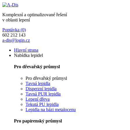
Komplexní a optimalizované řešení
v oblasti lepení
Poptávka
(0)
602 212 143
a-dis@login.cz
Hlavní strana
Nabídka lepidel
Pro dřevařský průmysl
Pro dřevařský průmysl
Tavná lepidla
Disperzní lepidla
Tavná PUR lepidla
Lepení dřeva
Tekutá PU lepidla
Lepidla na bázi metalocenu
Pro papírenský průmysl