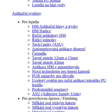
Tekutá PU lepidla
Lepidla na bázi vody
Aplikační systémy
Pro lepidla
HM Aplikační hlavy a trysky
HM Hadice
Ruční aplikátory HM
Řídící jednotky
Tavící tanky (ASU)
Automatizovaná aplikace disperzí
Čerpadla
Tavné pistole 12mm a 15mm
Tavné pistole 43mm
Aplikace HM v autoprůmyslu
Nová technologie pro lepení kartonů
PUR nástavby pro dřevaře
Ucelený systém pro ruční aplikaci tekutého PU
lepidla
Profesionální soupravy
ASU (Adhesive Supply Units)
Pro povrchovou úpravu / Finishing
Stříkání pod nízkým tlakem
Stříkání pod vysokým tlakem
Otryskávací systémy