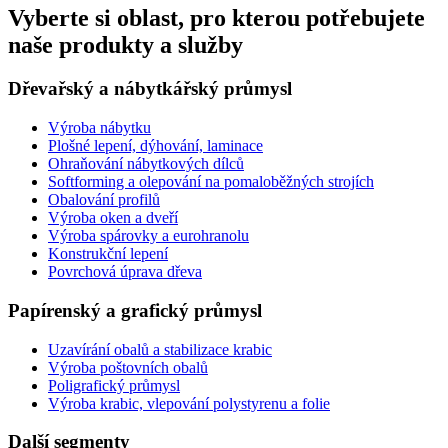
Vyberte si oblast, pro kterou potřebujete
naše produkty a služby
Dřevařský a nábytkářský průmysl
Výroba nábytku
Plošné lepení, dýhování, laminace
Ohraňování nábytkových dílců
Softforming a olepování na pomaloběžných strojích
Obalování profilů
Výroba oken a dveří
Výroba spárovky a eurohranolu
Konstrukční lepení
Povrchová úprava dřeva
Papírenský a grafický průmysl
Uzavírání obalů a stabilizace krabic
Výroba poštovních obalů
Poligrafický průmysl
Výroba krabic, vlepování polystyrenu a folie
Další segmenty