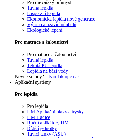
Pro dřevařský průmysl
Tavná lepidla
Disperzní lepidla
Ekonomická lepidla nové generace
Výroba a uzavírání obalů
Ekologické lepení
Pro matrace a čalounictví
Pro matrace a čalounictví
Tavná lepidla
Tekutá PU lepidla
Lepidla na bázi vody
Nevíte si rady?
Kontaktujte nás
Aplikační systémy
Pro lepidla
Pro lepidla
HM Aplikační hlavy a trysky
HM Hadice
Ruční aplikátory HM
Řídící jednotky
Tavící tanky (ASU)