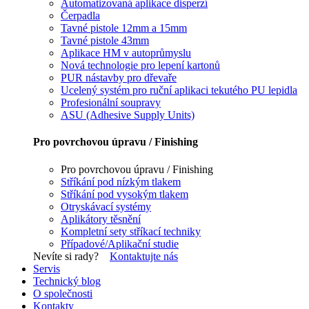
Automatizovaná aplikace disperzí
Čerpadla
Tavné pistole 12mm a 15mm
Tavné pistole 43mm
Aplikace HM v autoprůmyslu
Nová technologie pro lepení kartonů
PUR nástavby pro dřevaře
Ucelený systém pro ruční aplikaci tekutého PU lepidla
Profesionální soupravy
ASU (Adhesive Supply Units)
Pro povrchovou úpravu / Finishing
Pro povrchovou úpravu / Finishing
Stříkání pod nízkým tlakem
Stříkání pod vysokým tlakem
Otryskávací systémy
Aplikátory těsnění
Kompletní sety stříkací techniky
Případové/Aplikační studie
Nevíte si rady?
Kontaktujte nás
Servis
Technický blog
O společnosti
Kontakty