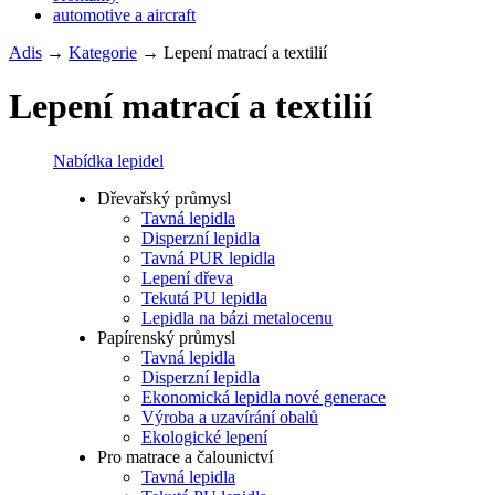
automotive a aircraft
Adis
→
Kategorie
→
Lepení matrací a textilií
Lepení matrací a textilií
Nabídka lepidel
Dřevařský průmysl
Tavná lepidla
Disperzní lepidla
Tavná PUR lepidla
Lepení dřeva
Tekutá PU lepidla
Lepidla na bázi metalocenu
Papírenský průmysl
Tavná lepidla
Disperzní lepidla
Ekonomická lepidla nové generace
Výroba a uzavírání obalů
Ekologické lepení
Pro matrace a čalounictví
Tavná lepidla