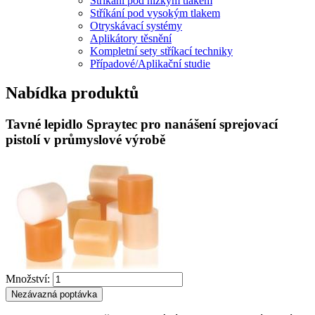
Stříkání pod nízkým tlakem
Stříkání pod vysokým tlakem
Otryskávací systémy
Aplikátory těsnění
Kompletní sety stříkací techniky
Případové/Aplikační studie
Nabídka produktů
Tavné lepidlo Spraytec pro nanášení sprejovací
pistolí v průmyslové výrobě
Množství:
Nezávazná poptávka