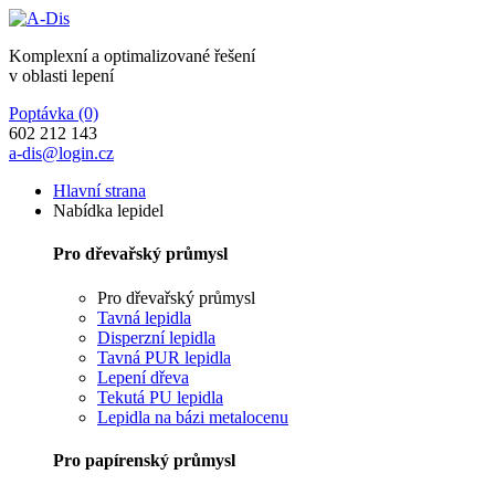
Komplexní a optimalizované řešení
v oblasti lepení
Poptávka
(0)
602 212 143
a-dis@login.cz
Hlavní strana
Nabídka lepidel
Pro dřevařský průmysl
Pro dřevařský průmysl
Tavná lepidla
Disperzní lepidla
Tavná PUR lepidla
Lepení dřeva
Tekutá PU lepidla
Lepidla na bázi metalocenu
Pro papírenský průmysl