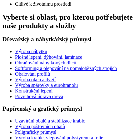
Citlivé k životnímu prostředí
Vyberte si oblast, pro kterou potřebujete
naše produkty a služby
Dřevařský a nábytkářský průmysl
Výroba nábytku
Plošné lepení, dýhování, laminace
Ohraňování nábytkových dílců
Softforming a olepování na pomaloběžných strojích
Obalování profilů
Výroba oken a dveří
Výroba spárovky a eurohranolu
Konstrukční lepení
Povrchová úprava dřeva
Papírenský a grafický průmysl
Uzavírání obalů a stabilizace krabic
Výroba poštovních obalů
Poligrafický průmysl
Výroba krabic, vlepování polystyrenu a folie