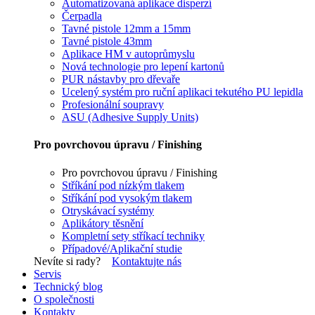
Automatizovaná aplikace disperzí
Čerpadla
Tavné pistole 12mm a 15mm
Tavné pistole 43mm
Aplikace HM v autoprůmyslu
Nová technologie pro lepení kartonů
PUR nástavby pro dřevaře
Ucelený systém pro ruční aplikaci tekutého PU lepidla
Profesionální soupravy
ASU (Adhesive Supply Units)
Pro povrchovou úpravu / Finishing
Pro povrchovou úpravu / Finishing
Stříkání pod nízkým tlakem
Stříkání pod vysokým tlakem
Otryskávací systémy
Aplikátory těsnění
Kompletní sety stříkací techniky
Případové/Aplikační studie
Nevíte si rady?
Kontaktujte nás
Servis
Technický blog
O společnosti
Kontakty