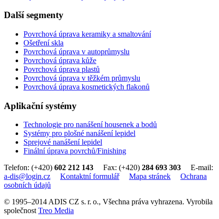
Další segmenty
Povrchová úprava keramiky a smaltování
Ošetření skla
Povrchová úprava v autoprůmyslu
Povrchová úprava kůže
Povrchová úprava plastů
Povrchová úprava v těžkém průmyslu
Povrchová úprava kosmetických flakonů
Aplikační systémy
Technologie pro nanášení housenek a bodů
Systémy pro plošné nanášení lepidel
Sprejové nanášení lepidel
Finální úprava povrchů/Finishing
Telefon: (+420)
602 212 143
Fax: (+420)
284 693 303
E-mail:
a-dis@login.cz
Kontaktní formulář
Mapa stránek
Ochrana
osobních údajů
© 1995–2014 ADIS CZ s. r. o., Všechna práva vyhrazena. Vyrobila
společnost
Treo Media