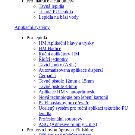
Pro matrace a čalounictví
Tavná lepidla
Tekutá PU lepidla
Lepidla na bázi vody
Aplikační systémy
Pro lepidla
HM Aplikační hlavy a trysky
HM Hadice
Ruční aplikátory HM
Řídící jednotky
Tavící tanky (ASU)
Automatizovaná aplikace disperzí
Čerpadla
Tavné pistole 12mm a 15mm
Tavné pistole 43mm
Aplikace HM v autoprůmyslu
Nová technologie pro lepení kartonů
PUR nástavby pro dřevaře
Ucelený systém pro ruční aplikaci tekutého PU
lepidla
Profesionální soupravy
ASU (Adhesive Supply Units)
Pro povrchovou úpravu / Finishing