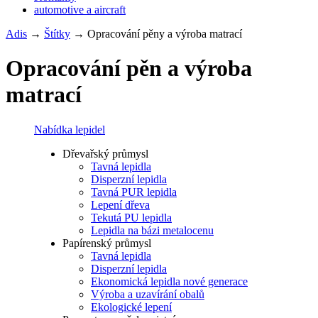
automotive a aircraft
Adis
→
Štítky
→
Opracování pěny a výroba matrací
Opracování pěn a výroba
matrací
Nabídka lepidel
Dřevařský průmysl
Tavná lepidla
Disperzní lepidla
Tavná PUR lepidla
Lepení dřeva
Tekutá PU lepidla
Lepidla na bázi metalocenu
Papírenský průmysl
Tavná lepidla
Disperzní lepidla
Ekonomická lepidla nové generace
Výroba a uzavírání obalů
Ekologické lepení