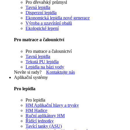
Pro dřevařský průmysl
Tavná lepidla
Disperzní lepidla
Ekonomická lepidla nové generace
Výroba a uzavírání obalů
Ekologické lepení
Pro matrace a čalounictví
Pro matrace a čalounictví
Tavná lepidla
Tekutá PU lepidla
Lepidla na bázi vody
Nevíte si rady?
Kontaktujte nás
Aplikační systémy
Pro lepidla
Pro lepidla
HM Aplikační hlavy a trysky
HM Hadice
Ruční aplikátory HM
Řídící jednotky
Tavící tanky (ASU)