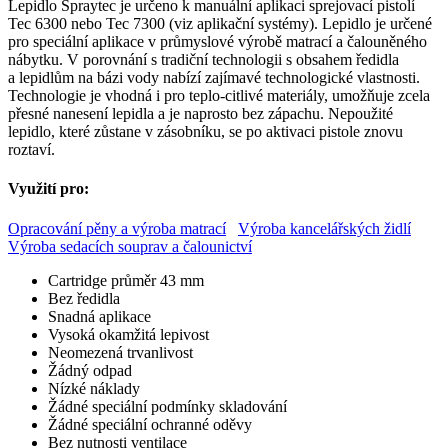
Lepidlo Spraytec je určeno k manuální aplikaci sprejovací pistolí
Tec 6300 nebo Tec 7300 (viz aplikační systémy). Lepidlo je určené
pro speciální aplikace v průmyslové výrobě matrací a čalouněného
nábytku. V porovnání s tradiční technologii s obsahem ředidla
a lepidlům na bázi vody nabízí zajímavé technologické vlastnosti.
Technologie je vhodná i pro teplo-citlivé materiály, umožňuje zcela
přesné nanesení lepidla a je naprosto bez zápachu. Nepoužité
lepidlo, které zůstane v zásobníku, se po aktivaci pistole znovu
roztaví.
Využití pro:
Opracování pěny a výroba matrací
Výroba kancelářských židlí
Výroba sedacích souprav a čalounictví
Cartridge průměr 43 mm
Bez ředidla
Snadná aplikace
Vysoká okamžitá lepivost
Neomezená trvanlivost
Žádný odpad
Nízké náklady
Žádné speciální podmínky skladování
Žádné speciální ochranné oděvy
Bez nutnosti ventilace